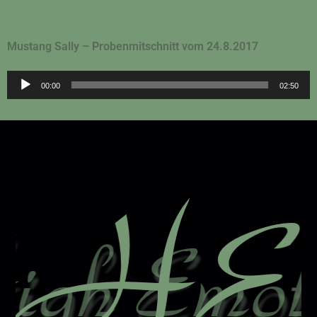
Mustang Sally – Probenmitschnitt vom 24.8.2017
Audio-
00:00
02:50
Player