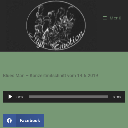
Menü
Blues Man – Konzertmitschnitt vom 14.6.2019
Audio-
00:00
00:00
Player
Facebook