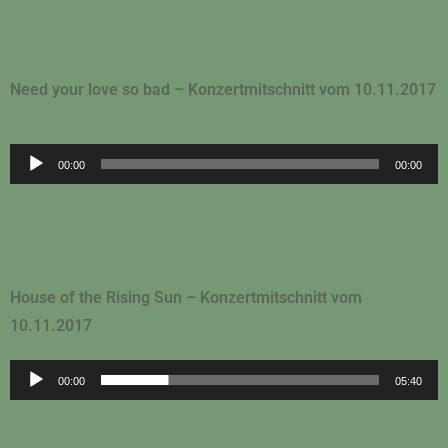
Need your love so bad – Konzertmitschnitt vom 10.11.2017
Audio-
00:00
00:00
Player
House of the Rising Sun – Konzertmitschnitt vom
10.11.2017
Audio-
00:00
05:40
Player