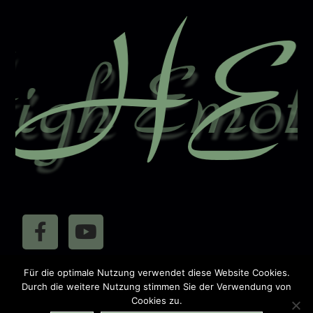
a
t
i
v
e
:
410447
Für die optimale Nutzung verwendet diese Website Cookies.
Besucher:
Durch die weitere Nutzung stimmen Sie der Verwendung von
Cookies zu.
Impressum
Datenschutz