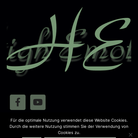
a
t
i
v
e
:
410718
Für die optimale Nutzung verwendet diese Website Cookies.
Besucher:
Durch die weitere Nutzung stimmen Sie der Verwendung von
Cookies zu.
Impressum
Datenschutz