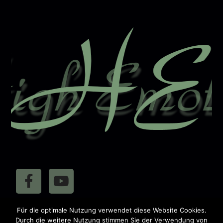
n
a
t
i
v
e
:
410631
Für die optimale Nutzung verwendet diese Website Cookies.
Besucher:
Durch die weitere Nutzung stimmen Sie der Verwendung von