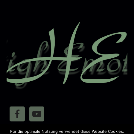
r
n
a
t
i
v
e
:
410439
Für die optimale Nutzung verwendet diese Website Cookies.
Besucher: