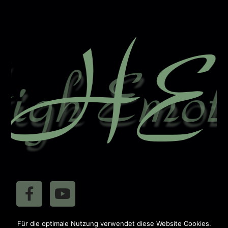
r
n
a
t
i
v
e
:
410883
Für die optimale Nutzung verwendet diese Website Cookies.
Besucher: