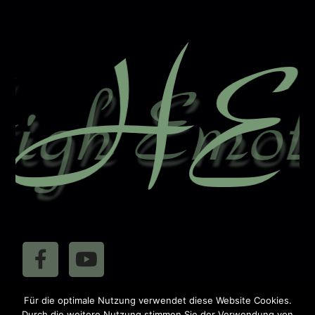
n
a
t
i
v
e
:
410885
Für die optimale Nutzung verwendet diese Website Cookies.
Besucher:
Durch die weitere Nutzung stimmen Sie der Verwendung von