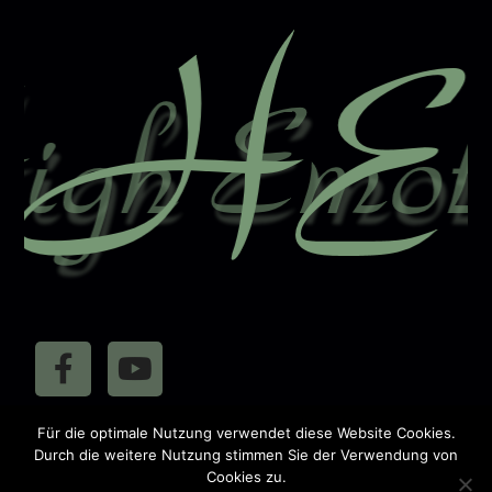
a
t
i
v
e
:
411041
Für die optimale Nutzung verwendet diese Website Cookies.
Besucher:
Durch die weitere Nutzung stimmen Sie der Verwendung von
Cookies zu.
Impressum
Datenschutz